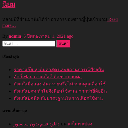
นิยม
หลายปีที่ผ่านมานับได้ว่า อาหารของชาวญี่ปุ่นเข้ามาม
Read
more…
By
admin
,
5 ปี
พฤษภาคม 1, 2021
ago
ค้นหา
สำหรับ:
เรื่องล่าสุด
ราคาแก๊ส หุงต้มล่าสุด และสถานการณ์ปัจจุบัน
ลักกี้เฟลม เตาแก๊สดี ที่อยากบอกต่อ
ถังแก๊สมือสอง อันตรายหรือไม่ หากคุณเลือกใช้
ถังแก๊สปตท ทำไมจึงนิยมใช้งานมากกว่ายี่ห้ออื่น
ถังแก๊สปิคนิค กับมาตรฐานในการเลือกใช้งาน
ความเห็นล่าสุด
دانلود فیلم بدون سانسور
บน
แก๊สกระป๋อง