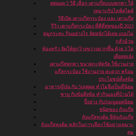
สุดยอด 5 วิธี เลือก เตาแก๊สแบบพกพา ให้
เหมาะกับไลฟ์สไตล์
วิธีเปิด เตาแก๊สกระป๋อง และ เตาแก๊ส
รีวิว เตาแก๊สกระป๋อง ที่ดีที่สุดของปี 2023
หมูกระทะ กินอย่างไร จัดหนักได้เลย แบบไม่
กลัวอ้วน
ห้องครัว จัดให้ดูกว้างขวางมากขึ้น ด้วย 3 ไอ
เดียสุดเจ๋ง
เตาแก๊สพกพา ขนาดกะทัดรัด ใช้งานง่าย
แก๊สกระป๋อง ใช้งานง่าย สะดวก พร้อม
ประโยชน์ทั้ง4ข้อ
อาหารญี่ปุ่น กับ 5เหตุผล ทำไมจึงเป็นที่นิยม
ชาบู กับข้อดี4ข้อ ทำกินเองที่บ้านได้
ปิ้งย่าง กับ5เมนูยอดนิยม
ชนิดของ ถังแก๊ส
ถังแก๊สหุงต้ม ยี่ห้อถังแก๊ส
ถังแก๊สหุงต้ม หลักในการเลือกใช้อย่างเหมาะ
สม