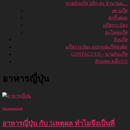
ขายถังแก๊ส ปลีก-ส่ง จำนวนม…
เตาแก๊ส
ลักกี้เฟลม
แก๊สกระป๋อง
อะไหล่แก๊ส
ถังแก๊ส
แก๊สกระป๋อง อุปกรณ์แก๊สหุงต้ม
CONTACT US – ขายถังแก๊ส
ทักแชท คลิ๊ก!!!!!
อาหารญี่ปุ่น
Uncategorized
อาหารญี่ปุ่น กับ 5เหตุผล ทำไมจึงเป็นที่