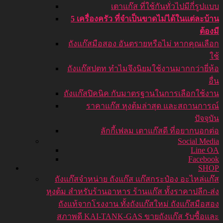
เตาแก๊ส ที่ใช้กันทั่วไปมีกี่รูปแบบ
5 เครื่องครัว ที่จำเป็นขาดไม่ได้ในแต่ละบ้าน
ต้องมี
ถังแก๊สมือสอง อันตรายหรือไม่ หากคุณเลือก
ใช้
ถังแก๊สปตท ทำไมจึงนิยมใช้งานมากกว่ายี่ห้อ
อื่น
ถังแก๊สปิคนิค กับมาตรฐานในการเลือกใช้งาน
ราคาแก๊ส หุงต้มล่าสุด และสถานการณ์
ปัจจุบัน
ลักกี้เฟลม เตาแก๊สดี ที่อยากบอกต่อ
Social Media
Line OA
Facebook
SHOP
ถังแก๊ส
จำหน่าย ถังแก๊ส แก๊สกระป๋อง อะไหล่แก๊ส
หุงต้ม สำหรับร้านอาหาร ร้านแก๊ส ทั้งราคาปลีก-ส่ง
ถังแท้จากโรงงาน ทั้งถังแก๊สใหม่ ถังแก๊สมือสอง
สภาพดี KAI-TANK-GAS ขายถังแก๊ส รับซื้อและ