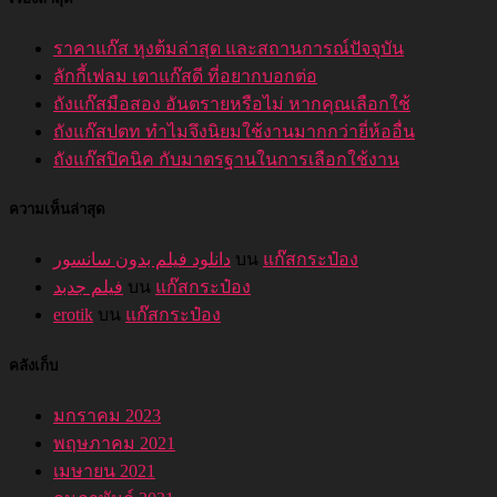
ราคาแก๊ส หุงต้มล่าสุด และสถานการณ์ปัจจุบัน
ลักกี้เฟลม เตาแก๊สดี ที่อยากบอกต่อ
ถังแก๊สมือสอง อันตรายหรือไม่ หากคุณเลือกใช้
ถังแก๊สปตท ทำไมจึงนิยมใช้งานมากกว่ายี่ห้ออื่น
ถังแก๊สปิคนิค กับมาตรฐานในการเลือกใช้งาน
ความเห็นล่าสุด
دانلود فیلم بدون سانسور
บน
แก๊สกระป๋อง
فیلم جدبد
บน
แก๊สกระป๋อง
erotik
บน
แก๊สกระป๋อง
คลังเก็บ
มกราคม 2023
พฤษภาคม 2021
เมษายน 2021