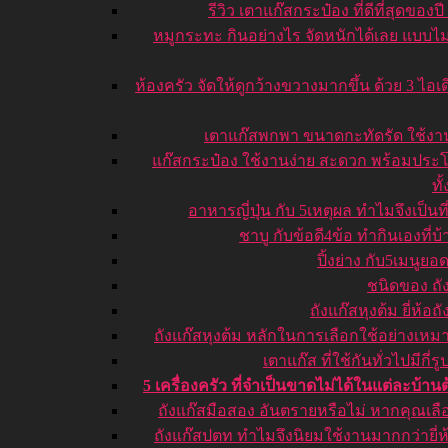
รีวิว เตาแก๊สกระป๋อง ที่ดีที่สุดของปี
หมูกระทะ กินอย่างไร จัดหนักได้เลย แบบไม
ห้องครัว จัดให้ดูกว้างขวางมากขึ้น ด้วย 3 ไอเด
เตาแก๊สพกพา ขนาดกะทัดรัด ใช้งา
แก๊สกระป๋อง ใช้งานง่าย สะดวก พร้อมประ
ทั
อาหารญี่ปุ่น กับ 5เหตุผล ทำไมจึงเป็นที
ชาบู กับข้อดี4ข้อ ทำกินเองที่บ้
ปิ้งย่าง กับ5เมนูยอ
ชนิดของ ถั
ถังแก๊สหุงต้ม ยี่ห้อถ
ถังแก๊สหุงต้ม หลักในการเลือกใช้อย่างเห
เตาแก๊ส ที่ใช้กันทั่วไปมีกี่
5 เครื่องครัว ที่จำเป็นขาดไม่ได้ในแต่ละบ้านต
ถังแก๊สมือสอง อันตรายหรือไม่ หากคุณเลื
ถังแก๊สปตท ทำไมจึงนิยมใช้งานมากกว่ายี่ห้