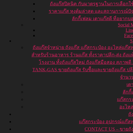
ถังแก๊สปิคนิค กับมาตรฐานในการเลือกใ
ราคาแก๊ส หุงต้มล่าสุด และสถานการณ์ปัจ
ลักกี้เฟลม เตาแก๊สดี ที่อยากบ
Social 
Lin
Fac
ถังแก๊ส
จำหน่าย ถังแก๊ส แก๊สกระป๋อง อะไหล่แก๊สห
สำหรับร้านอาหาร ร้านแก๊ส ทั้งราคาปลีก-ส่ง ถังแ
โรงงาน ทั้งถังแก๊สใหม่ ถังแก๊สมือสอง สภาพดี
TANK-GAS ขายถังแก๊ส รับซื้อและขายถังแก๊ส ปลี
จำนว
เต
ลักกี
แก๊สกร
อะไหล
ถั
แก๊สกระป๋อง อุปกรณ์แก๊สห
CONTACT US – ขายถัง