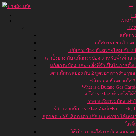
H
ABOU
บท
แก๊สกร
แก๊สกระป๋อง กับ เต
แก๊สกระป๋อง อันตรายไหม กับ 2 ป
เตาปิ้งย่าง กับ แก๊สกระป๋อง สำหรับพื้นที่กลา
แก๊สกระป๋อง และ 6 สิ่งที่จำเป็นในการตั้ง
เตาแก๊สกระป๋อง กับ 2 สูตรอาหารง่ายๆข
ชนิดของ หัวเตาแก๊ส 
What is a Butane Gas Cartri
แก๊สกระป๋อง ทำอะไรได้บ
ราคาแก๊สกระป๋อง เท่าไ
รีวิว เตาแก๊ส กระป๋อง ลัคกี้เฟรม Lucky 
สุดยอด 5 วิธี เลือก เตาแก๊สแบบพกพา ให้เหม
ไลฟ์
วิธีเปิด เตาแก๊สกระป๋อง และ เต