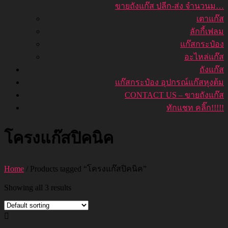
ขายถังแก๊ส ปลีก-ส่ง จำนวนม…
เตาแก๊ส
ลักกี้เฟลม
แก๊สกระป๋อง
อะไหล่แก๊ส
ถังแก๊ส
แก๊สกระป๋อง อุปกรณ์แก๊สหุงต้ม
CONTACT US – ขายถังแก๊ส
ทักแชท คลิ๊ก!!!!!
โครงแก๊สปิคนิค
Home
/ Products tagged “โครงแก๊สปิคนิค”
Showing all 3 results