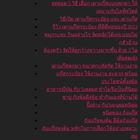
สุดยอด 5 วิธี เลือก เตาแก๊สแบบพกพา ให้
เหมาะกับไลฟ์สไตล์
วิธีเปิด เตาแก๊สกระป๋อง และ เตาแก๊ส
รีวิว เตาแก๊สกระป๋อง ที่ดีที่สุดของปี 2023
หมูกระทะ กินอย่างไร จัดหนักได้เลย แบบไม่
กลัวอ้วน
ห้องครัว จัดให้ดูกว้างขวางมากขึ้น ด้วย 3 ไอ
เดียสุดเจ๋ง
เตาแก๊สพกพา ขนาดกะทัดรัด ใช้งานง่าย
แก๊สกระป๋อง ใช้งานง่าย สะดวก พร้อม
ประโยชน์ทั้ง4ข้อ
อาหารญี่ปุ่น กับ 5เหตุผล ทำไมจึงเป็นที่นิยม
ชาบู กับข้อดี4ข้อ ทำกินเองที่บ้านได้
ปิ้งย่าง กับ5เมนูยอดนิยม
ชนิดของ ถังแก๊ส
ถังแก๊สหุงต้ม ยี่ห้อถังแก๊ส
ถังแก๊สหุงต้ม หลักในการเลือกใช้อย่างเหมาะ
สม