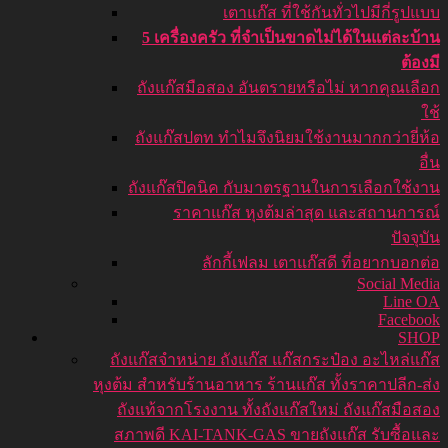
เตาแก๊ส ที่ใช้กันทั่วไปมีกี่รูปแบบ
5 เครื่องครัว ที่จำเป็นขาดไม่ได้ในแต่ละบ้าน
ต้องมี
ถังแก๊สมือสอง อันตรายหรือไม่ หากคุณเลือก
ใช้
ถังแก๊สปตท ทำไมจึงนิยมใช้งานมากกว่ายี่ห้อ
อื่น
ถังแก๊สปิคนิค กับมาตรฐานในการเลือกใช้งาน
ราคาแก๊ส หุงต้มล่าสุด และสถานการณ์
ปัจจุบัน
ลักกี้เฟลม เตาแก๊สดี ที่อยากบอกต่อ
Social Media
Line OA
Facebook
SHOP
ถังแก๊ส
จำหน่าย ถังแก๊ส แก๊สกระป๋อง อะไหล่แก๊ส
หุงต้ม สำหรับร้านอาหาร ร้านแก๊ส ทั้งราคาปลีก-ส่ง
ถังแท้จากโรงงาน ทั้งถังแก๊สใหม่ ถังแก๊สมือสอง
สภาพดี KAI-TANK-GAS ขายถังแก๊ส รับซื้อและ