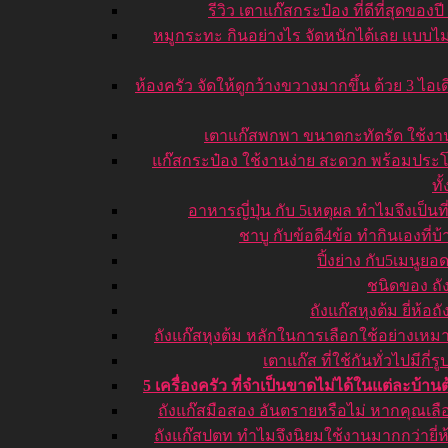
รีวิว เตาแก๊สกระป๋อง ที่ดีที่สุดของปี
หมูกระทะ กินอย่างไร จัดหนักได้เลย แบบไม
ห้องครัว จัดให้ดูกว้างขวางมากขึ้น ด้วย 3 ไอเด
เตาแก๊สพกพา ขนาดกะทัดรัด ใช้งา
แก๊สกระป๋อง ใช้งานง่าย สะดวก พร้อมประ
ทั
อาหารญี่ปุ่น กับ 5เหตุผล ทำไมจึงเป็นที
ชาบู กับข้อดี4ข้อ ทำกินเองที่บ้
ปิ้งย่าง กับ5เมนูยอ
ชนิดของ ถั
ถังแก๊สหุงต้ม ยี่ห้อถ
ถังแก๊สหุงต้ม หลักในการเลือกใช้อย่างเห
เตาแก๊ส ที่ใช้กันทั่วไปมีกี่
5 เครื่องครัว ที่จำเป็นขาดไม่ได้ในแต่ละบ้านต
ถังแก๊สมือสอง อันตรายหรือไม่ หากคุณเลื
ถังแก๊สปตท ทำไมจึงนิยมใช้งานมากกว่ายี่ห้