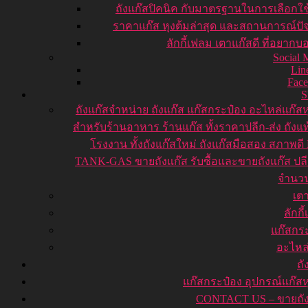
ถังแก๊สปิคนิค กับมาตรฐานในการเลือกใ
ราคาแก๊ส หุงต้มล่าสุด และสถานการณ์ปัจ
ลักกี้เฟลม เตาแก๊สดี ที่อยากบ
Social 
Lin
Fac
ถังแก๊ส
จำหน่าย ถังแก๊ส แก๊สกระป๋อง อะไหล่แก๊สห
สำหรับร้านอาหาร ร้านแก๊ส ทั้งราคาปลีก-ส่ง ถังแ
โรงงาน ทั้งถังแก๊สใหม่ ถังแก๊สมือสอง สภาพดี
TANK-GAS ขายถังแก๊ส รับซื้อและขายถังแก๊ส ปลี
จำนว
เต
ลักกี
แก๊สกร
อะไหล
ถั
แก๊สกระป๋อง อุปกรณ์แก๊สห
CONTACT US – ขายถัง