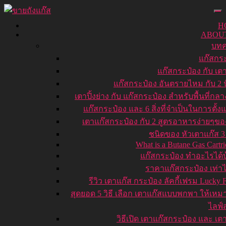
H
ABOU
บท
แก๊สกร
แก๊สกระป๋อง กับ เต
แก๊สกระป๋อง อันตรายไหม กับ 2 ป
เตาปิ้งย่าง กับ แก๊สกระป๋อง สำหรับพื้นที่กลา
แก๊สกระป๋อง และ 6 สิ่งที่จำเป็นในการตั้ง
เตาแก๊สกระป๋อง กับ 2 สูตรอาหารง่ายๆข
ชนิดของ หัวเตาแก๊ส 
What is a Butane Gas Cartri
แก๊สกระป๋อง ทำอะไรได้บ
ราคาแก๊สกระป๋อง เท่าไ
รีวิว เตาแก๊ส กระป๋อง ลัคกี้เฟรม Lucky 
สุดยอด 5 วิธี เลือก เตาแก๊สแบบพกพา ให้เหม
ไลฟ์
วิธีเปิด เตาแก๊สกระป๋อง และ เต