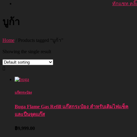
ทักแชท คลิ๊ก
บูก้า
Home
/ Products tagged “บูก้า”
Showing the single result
แก๊สกระป๋อง
Buga Flame Gas Refill แก๊สกระป๋อง สำหรับเติมไฟแช็ค
และปืนจุดแก๊ส
฿
9,999.00