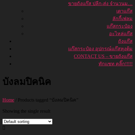
ขายถังแก๊ส ปลีก-ส่ง จำนวนม…
เตาแก๊ส
ลักกี้เฟลม
แก๊สกระป๋อง
อะไหล่แก๊ส
ถังแก๊ส
แก๊สกระป๋อง อุปกรณ์แก๊สหุงต้ม
CONTACT US – ขายถังแก๊ส
ทักแชท คลิ๊ก!!!!!
บังลมปิคนิค
Home
/ Products tagged “บังลมปิคนิค”
Showing the single result