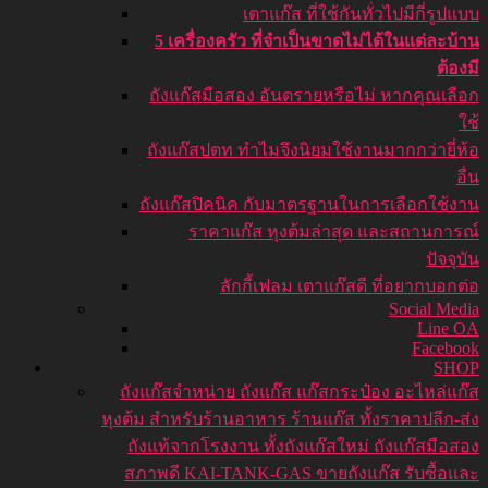
เตาแก๊ส ที่ใช้กันทั่วไปมีกี่รูปแบบ
5 เครื่องครัว ที่จำเป็นขาดไม่ได้ในแต่ละบ้าน
ต้องมี
ถังแก๊สมือสอง อันตรายหรือไม่ หากคุณเลือก
ใช้
ถังแก๊สปตท ทำไมจึงนิยมใช้งานมากกว่ายี่ห้อ
อื่น
ถังแก๊สปิคนิค กับมาตรฐานในการเลือกใช้งาน
ราคาแก๊ส หุงต้มล่าสุด และสถานการณ์
ปัจจุบัน
ลักกี้เฟลม เตาแก๊สดี ที่อยากบอกต่อ
Social Media
Line OA
Facebook
SHOP
ถังแก๊ส
จำหน่าย ถังแก๊ส แก๊สกระป๋อง อะไหล่แก๊ส
หุงต้ม สำหรับร้านอาหาร ร้านแก๊ส ทั้งราคาปลีก-ส่ง
ถังแท้จากโรงงาน ทั้งถังแก๊สใหม่ ถังแก๊สมือสอง
สภาพดี KAI-TANK-GAS ขายถังแก๊ส รับซื้อและ