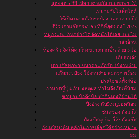
สุดยอด 5 วิธี เลือก เตาแก๊สแบบพกพา ให้
เหมาะกับไลฟ์สไตล์
วิธีเปิด เตาแก๊สกระป๋อง และ เตาแก๊ส
รีวิว เตาแก๊สกระป๋อง ที่ดีที่สุดของปี 2023
หมูกระทะ กินอย่างไร จัดหนักได้เลย แบบไม่
กลัวอ้วน
ห้องครัว จัดให้ดูกว้างขวางมากขึ้น ด้วย 3 ไอ
เดียสุดเจ๋ง
เตาแก๊สพกพา ขนาดกะทัดรัด ใช้งานง่าย
แก๊สกระป๋อง ใช้งานง่าย สะดวก พร้อม
ประโยชน์ทั้ง4ข้อ
อาหารญี่ปุ่น กับ 5เหตุผล ทำไมจึงเป็นที่นิยม
ชาบู กับข้อดี4ข้อ ทำกินเองที่บ้านได้
ปิ้งย่าง กับ5เมนูยอดนิยม
ชนิดของ ถังแก๊ส
ถังแก๊สหุงต้ม ยี่ห้อถังแก๊ส
ถังแก๊สหุงต้ม หลักในการเลือกใช้อย่างเหมาะ
สม