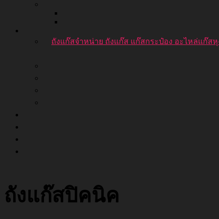
ถังแก๊ส
จำหน่าย ถังแก๊ส แก๊สกระป๋อง อะไหล่แก๊สห
ถังแก๊สปิคนิค