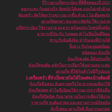
รีวิว เตาแก๊สกระป๋อง ที่ดีที่สุดของปี 2023
หมูกระทะ กินอย่างไร จัดหนักได้เลย แบบไม่กลัวอ้วน
ห้องครัว จัดให้ดูกว้างขวางมากขึ้น ด้วย 3 ไอเดียสุดเจ๋ง
เตาแก๊สพกพา ขนาดกะทัดรัด ใช้งานง่าย
แก๊สกระป๋อง ใช้งานง่าย สะดวก พร้อมประโยชน์ทั้ง4ข้อ
อาหารญี่ปุ่น กับ 5เหตุผล ทำไมจึงเป็นที่นิยม
ชาบู กับข้อดี4ข้อ ทำกินเองที่บ้านได้
ปิ้งย่าง กับ5เมนูยอดนิยม
ชนิดของ ถังแก๊ส
ถังแก๊สหุงต้ม ยี่ห้อถังแก๊ส
ถังแก๊สหุงต้ม หลักในการเลือกใช้อย่างเหมาะสม
เตาแก๊ส ที่ใช้กันทั่วไปมีกี่รูปแบบ
5 เครื่องครัว ที่จำเป็นขาดไม่ได้ในแต่ละบ้านต้องมี
ถังแก๊สมือสอง อันตรายหรือไม่ หากคุณเลือกใช้
ถังแก๊สปตท ทำไมจึงนิยมใช้งานมากกว่ายี่ห้ออื่น
ถังแก๊สปิคนิค กับมาตรฐานในการเลือกใช้งาน
ราคาแก๊ส หุงต้มล่าสุด และสถานการณ์ปัจจุบัน
ลักกี้เฟลม เตาแก๊สดี ที่อยากบอกต่อ