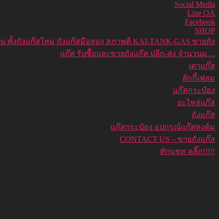
Social Media
Line OA
Facebook
SHOP
งาน ทั้งถังแก๊สใหม่ ถังแก๊สมือสอง สภาพดี KAI-TANK-GAS ขายถัง
แก๊ส รับซื้อและขายถังแก๊ส ปลีก-ส่ง จำนวนม…
เตาแก๊ส
ลักกี้เฟลม
แก๊สกระป๋อง
อะไหล่แก๊ส
ถังแก๊ส
แก๊สกระป๋อง อุปกรณ์แก๊สหุงต้ม
CONTACT US – ขายถังแก๊ส
ทักแชท คลิ๊ก!!!!!