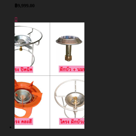
฿
9,999.00